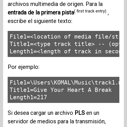
archivos multimedia de origen. Para la
( first track entry)
entrada de la primera pista
,
escribe el siguiente texto:
File1=<location of media file/strea
Title1=<type track title> -- (optio
Length1=<length of track in second
Por ejemplo:
File1=\Users\KOMAL\Music\track1.mp3
Title1=Give Your Heart A Break 

Length1=217
Si desea cargar un archivo
PLS
en un
servidor de medios para la transmisión,