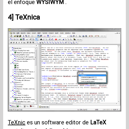
el enfoque
WYSIWYM
.
4] TeXnica
TeXnic
es un software editor de
LaTeX