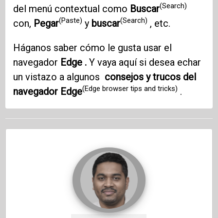
(Search)
del menú contextual como
Buscar
(Paste)
(Search)
con,
Pegar
y
buscar
, etc.
Háganos saber cómo le gusta usar el
navegador
Edge .
Y vaya aquí si desea echar
un vistazo a algunos
consejos y trucos del
(Edge browser tips and tricks)
navegador Edge
.