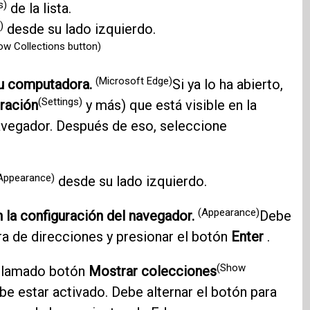
s)
de la lista.
)
desde su lado izquierdo.
ow Collections button)
(Microsoft Edge)
su computadora.
Si ya lo ha abierto,
(Settings)
ración
y más) que está visible en la
navegador. Después de eso, seleccione
Appearance)
desde su lado izquierdo.
(Appearance)
n la configuración del navegador.
Debe
ra de direcciones y presionar el botón
Enter
.
(Show
 llamado botón
Mostrar colecciones
e estar activado. Debe alternar el botón para