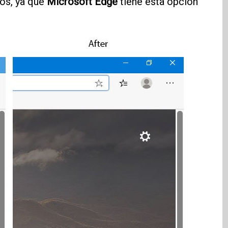
os, ya que
Microsoft Edge
tiene esta opción