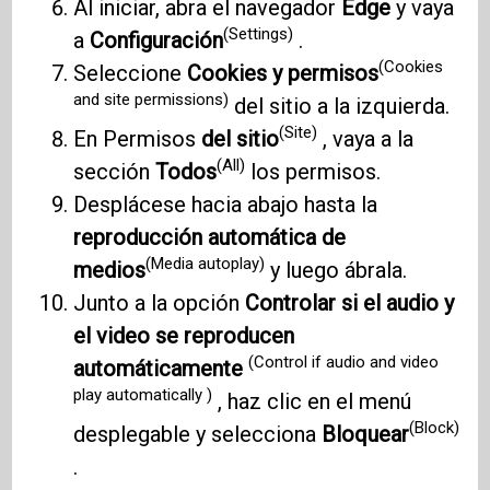
Al iniciar, abra el navegador
Edge
y vaya
(Settings)
a
Configuración
.
(Cookies
Seleccione
Cookies y permisos
and site permissions)
del sitio a la izquierda.
(Site)
En Permisos
del sitio
, vaya a la
(All)
sección
Todos
los permisos.
Desplácese hacia abajo hasta la
reproducción automática de
(Media autoplay)
medios
y luego ábrala.
Junto a la opción
Controlar si el audio y
el video se reproducen
(Control if audio and video
automáticamente
play automatically )
, haz clic en el menú
(Block)
desplegable y selecciona
Bloquear
.