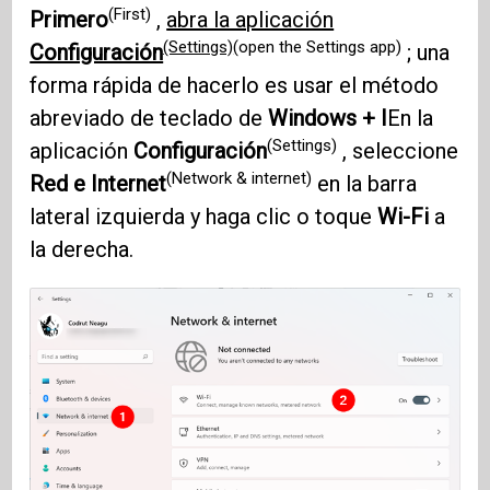
(First)
Primero
,
abra la aplicación
(Settings)
(open the Settings app)
Configuración
; una
forma rápida de hacerlo es usar el método
abreviado de teclado de
Windows + I
En la
(Settings)
aplicación
Configuración
, seleccione
(Network & internet)
Red e Internet
en la barra
lateral izquierda y haga clic o toque
Wi-Fi
a
la derecha.