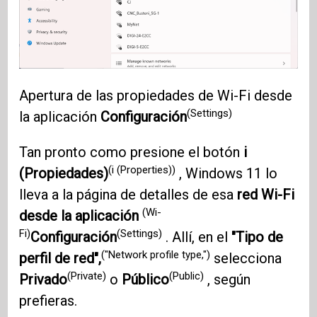
Apertura de las propiedades de Wi-Fi desde
(Settings)
la aplicación
Configuración
Tan pronto como presione el botón
i
(i (Properties))
(Propiedades)
, Windows 11 lo
lleva a la página de detalles de esa
red Wi-Fi
(Wi-
desde la aplicación
Fi)
(Settings)
Configuración
. Allí, en el
"Tipo de
("Network profile type,")
perfil de red",
selecciona
(Private)
(Public)
Privado
o
Público
, según
prefieras.