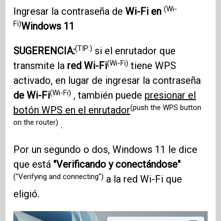
(Wi-
Ingresar la contraseña de
Wi-Fi en
Fi)
Windows 11
(TIP:)
SUGERENCIA:
si el enrutador que
(Wi-Fi)
transmite la
red Wi-Fi
tiene WPS
activado, en lugar de ingresar la contraseña
(Wi-Fi)
de Wi-Fi
, también puede
presionar el
(push the WPS button
botón WPS en el enrutador
on the router)
.
Por un segundo o dos, Windows 11 le dice
que está
"Verificando y conectándose"
("Verifying and connecting")
a la red Wi-Fi que
eligió.