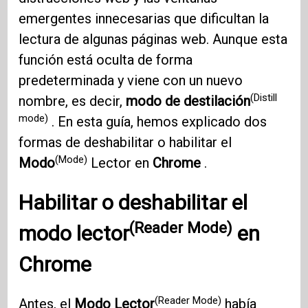
emergentes innecesarias que dificultan la
lectura de algunas páginas web. Aunque esta
función está oculta de forma
predeterminada y viene con un nuevo
(Distill
nombre, es decir,
modo de destilación
mode)
. En esta guía, hemos explicado dos
formas de deshabilitar o habilitar el
(Mode)
Modo
Lector en
Chrome
.
Habilitar o deshabilitar
el
(Reader Mode)
modo lector
en
Chrome
(Reader Mode)
Antes, el
Modo Lector
había