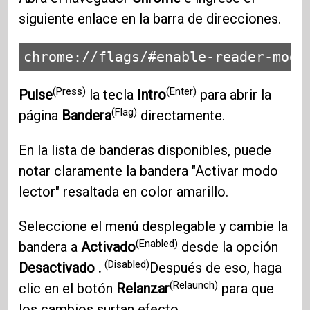
siguiente enlace en la barra de direcciones.
chrome://flags/#enable-reader-mode
(Press)
(Enter)
Pulse
la tecla
Intro
para abrir la
(Flag)
página
Bandera
directamente.
En la lista de banderas disponibles, puede
notar claramente la bandera "Activar modo
lector" resaltada en color amarillo.
Seleccione el menú desplegable y cambie la
(Enabled)
bandera a
Activado
desde la opción
(Disabled)
Desactivado .
Después de eso, haga
(Relaunch)
clic en el botón
Relanzar
para que
los cambios surtan efecto.