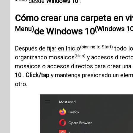
desde
Windows 10
:
Cómo crear una carpeta en vi
Menu)
(Windows 10
de Windows 10
(pinning to Start)
Después
de fijar en Inicio
todo lo
(tiles)
organizando
mosaicos
y accesos directo
mosaicos o accesos directos para crear una 
10
.
Click/tap
y mantenga presionado un elemen
otro.