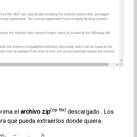
(zip file)
prima el
archivo zip
descargado . Los
ara que pueda extraerlos donde quiera.