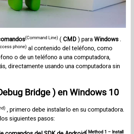
(Command Line)
e comandos
(
CMD
) para
Windows
.
access phone)
al contenido del teléfono, como
éfono o de un teléfono a una computadora,
y más, directamente usando una computadora sin
Debug Bridge
) en Windows 10
nd)
, primero debe instalarlo en su computadora.
los siguientes pasos:
( Method 1 – Install
a de comandos del SDK de Android