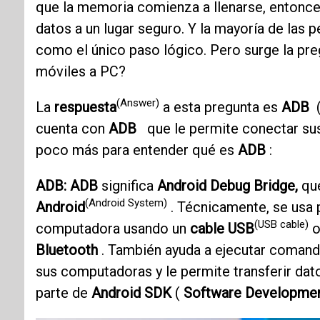
que la memoria comienza a llenarse, entonces
datos a un lugar seguro. Y la mayoría de las 
como el único paso lógico. Pero surge la pr
móviles a PC?
(Answer)
La
respuesta
a esta pregunta es
ADB
cuenta con
ADB
que le permite conectar sus
poco más para entender qué es
ADB
:
ADB:
ADB
significa
Android Debug Bridge,
que
(Android System)
Android
. Técnicamente, se usa 
(USB cable)
computadora usando un
cable USB
o
Bluetooth
. También ayuda a ejecutar coman
sus computadoras y le permite transferir da
parte de
Android SDK
(
Software Developmen