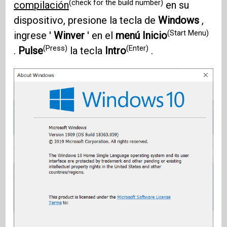
(check for the build number)
compilación
en su
dispositivo, presione la tecla de
Windows
,
(Start Menu)
ingrese '
Winver
' en el
menú Inicio
(Press)
(Enter)
.
Pulse
la tecla
Intro
.