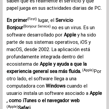
saben qué es realmente el servicio y qué
papel juega en sus actividades diarias de PC.
(First)
En primer
lugar, el
Servicio
(Bonjour Service)
Bonjour
no es un virus. Es un
software desarrollado por
Apple
y ha sido
parte de sus sistemas operativos, iOS y
macOS, desde 2002. La aplicación está
profundamente integrada dentro del
ecosistema de
Apple y ayuda a que la
(Apple)
experiencia general sea más fluida.
Por
otro lado, el software llega a una
computadora con
Windows
cuando el
usuario instala un software asociado a
Apple
, como iTunes o el navegador web
(Apple)
Safari
.