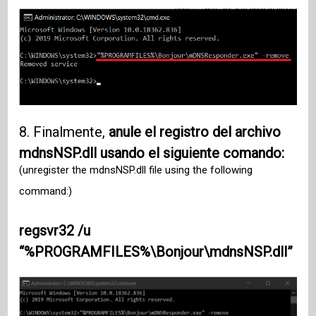
8. Finalmente,
anule el registro del archivo
mdnsNSP.dll usando el siguiente comando:
(unregister the mdnsNSP.dll file using the following
command:)
regsvr32 /u
“%PROGRAMFILES%\Bonjour\mdnsNSP.dll”