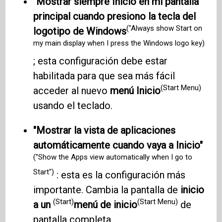
"Mostrar siempre Inicio en mi pantalla
principal cuando presiono la tecla del
("Always show Start on
logotipo de Windows
my main display when I press the Windows logo key)
; esta configuración debe estar
habilitada para que sea más fácil
(Start Menu)
acceder al nuevo
menú Inicio
usando el teclado.
"Mostrar la vista de aplicaciones
automáticamente cuando vaya a Inicio"
("Show the Apps view automatically when I go to
Start")
: esta es la configuración más
importante. Cambia la pantalla de
inicio
(Start)
(Start Menu)
a un
menú de inicio
de
pantalla completa .