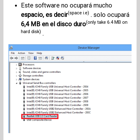
Este software no ocupará mucho
(space i.e)
espacio, es decir
. solo ocupará
(only take 6.4 MB on
6,4 MB en el disco duro
hard disk)
.