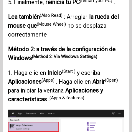
(restart your PC)
5. Finalmente,
reinicia tu PC
.
(Also Read)
Lea también
: Arreglar
la rueda del
(Mouse Wheel)
mouse que
no se desplaza
correctamente
Método 2: a través de la configuración de
(Method 2: Via Windows Settings)
Windows
(Start )
1. Haga clic en
Inicio
y escriba
(Apps)
(Open)
Aplicaciones
. Haga clic en
Abrir
para iniciar la ventana
Aplicaciones y
(Apps & features)
características .