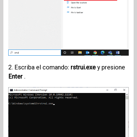
2. Escriba el comando:
rstrui.exe
y presione
Enter
.