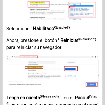
(Enabled’)
Seleccione '
Habilitado'
(Relaunch’)
Ahora, presione el botón '
Reiniciar'
para reiniciar su navegador.
(Please note)
(Step
Tenga en cuenta
: en el
Paso 4
4)
anterior, verá muchas opciones en el menú