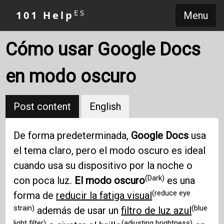
ES
101 Help
Menu
Cómo usar Google Docs
en modo oscuro
Post content
English
De forma predeterminada,
Google Docs
usa
el tema claro, pero el modo oscuro es ideal
cuando usa su dispositivo por la noche o
(Dark)
con poca luz.
El modo oscuro
es una
(reduce eye
forma de
reducir la fatiga visual
strain)
(blue
además de usar un
filtro de luz azul
light filter)
(adjusting brightness)