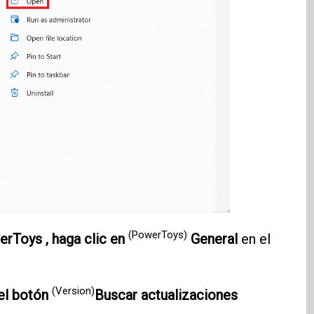
(PowerToys)
rToys , haga clic en
General
en el
(Version)
 el botón
Buscar actualizaciones