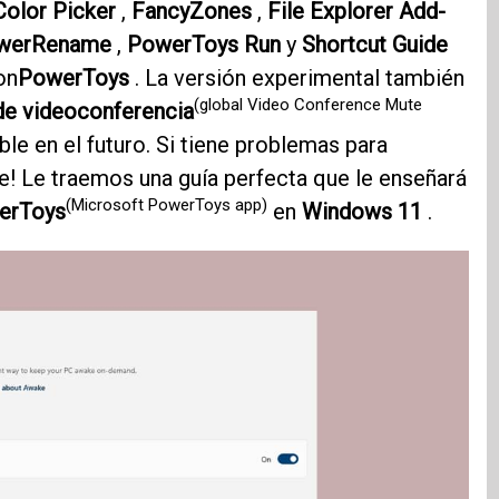
Color Picker
,
FancyZones
,
File Explorer Add-
werRename
,
PowerToys Run
y
​​Shortcut Guide
on
PowerToys
. La versión experimental también
(global Video Conference Mute
 de videoconferencia
ble en el futuro. Si tiene problemas para
upe! Le traemos una guía perfecta que le enseñará
(Microsoft PowerToys app)
werToys
en
Windows 11
.