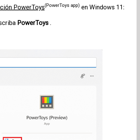
(PowerToys app)
ación PowerToys
en Windows 11:
scriba
PowerToys
.