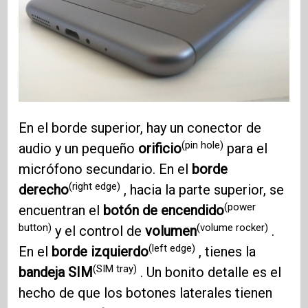
En el borde superior, hay un conector de
(pin hole)
audio y un pequeño
orificio
para el
micrófono secundario. En el
borde
(right edge)
derecho
, hacia la parte superior, se
(power
encuentran el
botón de encendido
button)
(volume rocker)
y el control de
volumen
.
(left edge)
En el
borde izquierdo
, tienes la
(SIM tray)
bandeja SIM
. Un bonito detalle es el
hecho de que los botones laterales tienen