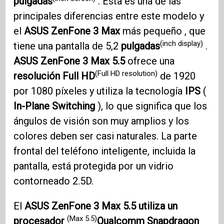
pulgadas
. Esta es una de las
principales diferencias entre este modelo y
el
ASUS ZenFone 3
Max
más pequeño , que
(inch display)
tiene una pantalla de 5,2
pulgadas
.
ASUS ZenFone 3
Max 5.5
ofrece una
(Full HD resolution)
resolución Full HD
de 1920
por 1080 píxeles y utiliza la tecnología
IPS
(
In-Plane Switching
), lo que significa que los
ángulos de visión son muy amplios y los
colores deben ser casi naturales. La parte
frontal del teléfono inteligente, incluida la
pantalla, está protegida por un vidrio
contorneado 2.5D.
El
ASUS ZenFone 3
Max 5.5 utiliza un
(Max 5.5)
procesador
Qualcomm Snapdragon