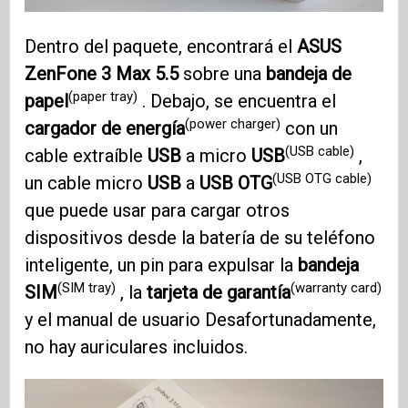
Dentro del paquete, encontrará el
ASUS
ZenFone 3
Max 5.5
sobre una
bandeja de
(paper tray)
papel
. Debajo, se encuentra el
(power charger)
cargador de energía
con un
(USB cable)
cable extraíble
USB
a micro
USB
,
(USB OTG cable)
un cable micro
USB
a
USB OTG
que puede usar para cargar otros
dispositivos desde la batería de su teléfono
inteligente, un pin para expulsar la
bandeja
(SIM tray)
(warranty card)
SIM
, la
tarjeta de garantía
y el manual de usuario Desafortunadamente,
no hay auriculares incluidos.