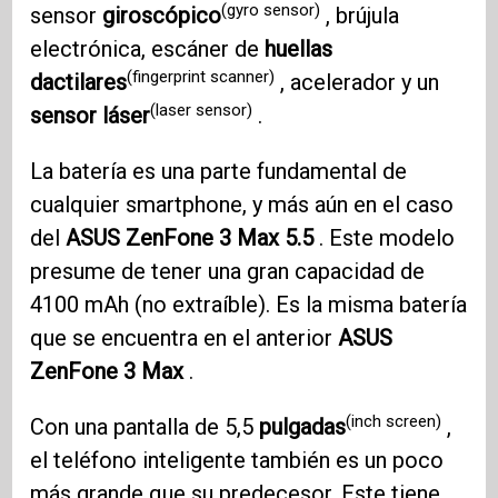
(gyro sensor)
sensor
giroscópico
, brújula
electrónica, escáner de
huellas
(fingerprint scanner)
dactilares
, acelerador y un
(laser sensor)
sensor láser
.
La batería es una parte fundamental de
cualquier smartphone, y más aún en el caso
del
ASUS ZenFone 3
Max 5.5
. Este modelo
presume de tener una gran capacidad de
4100 mAh (no extraíble). Es la misma batería
que se encuentra en el anterior
ASUS
ZenFone 3
Max
.
(inch screen)
Con una pantalla de 5,5
pulgadas
,
el teléfono inteligente también es un poco
más grande que su predecesor. Este tiene