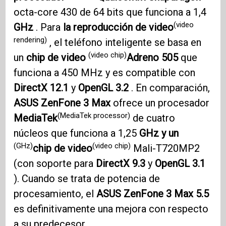
octa-core 430 de 64 bits que funciona a 1,4
(video
GHz
. Para
la reproducción de video
rendering)
, el teléfono inteligente se basa en
(video chip)
un
chip de video
Adreno 505
que
funciona a 450 MHz y es compatible con
DirectX 12.1
y
OpenGL 3.2
. En comparación,
ASUS ZenFone 3
Max
ofrece un procesador
(MediaTek processor)
MediaTek
de cuatro
núcleos que funciona a 1,25
GHz y un
(GHz)
(video chip)
chip de video
Mali-T720MP2
(con soporte para
DirectX 9.3
y
OpenGL 3.1
). Cuando se trata de potencia de
procesamiento, el
ASUS ZenFone 3
Max 5.5
es definitivamente una mejora con respecto
a su predecesor.