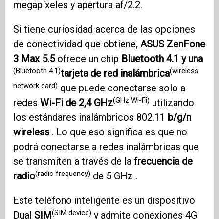
megapíxeles y apertura af/2.2.
Si tiene curiosidad acerca de las opciones
de conectividad que obtiene,
ASUS ZenFone
3
Max 5.5
ofrece un chip
Bluetooth 4.1 y una
(Bluetooth 4.1)
(wireless
tarjeta de red inalámbrica
network card)
que puede conectarse solo a
(GHz Wi-Fi)
redes
Wi-Fi de 2,4 GHz
utilizando
los estándares inalámbricos 802.11
b/g/n
wireless
. Lo que eso significa es que no
podrá conectarse a redes inalámbricas que
se transmiten a través de la
frecuencia de
(radio frequency)
radio
de 5 GHz .
Este teléfono inteligente es un dispositivo
(SIM device)
Dual
SIM
y admite conexiones 4G