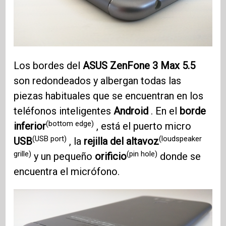
Los bordes del
ASUS ZenFone 3
Max 5.5
son redondeados y albergan todas las
piezas habituales que se encuentran en los
teléfonos inteligentes
Android
. En el
borde
(bottom edge)
inferior
, está el puerto micro
(USB port)
(loudspeaker
USB
, la
rejilla del altavoz
grille)
(pin hole)
y un pequeño
orificio
donde se
encuentra el micrófono.