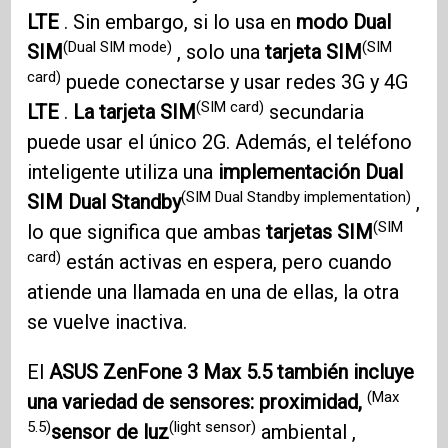
LTE
. Sin embargo, si lo usa en
modo Dual
(Dual SIM mode)
(SIM
SIM
, solo una
tarjeta SIM
card)
puede conectarse y usar redes 3G y 4G
(SIM card)
LTE
.
La tarjeta SIM
secundaria
puede usar el único 2G. Además, el teléfono
inteligente utiliza una
implementación Dual
(SIM Dual Standby implementation)
SIM Dual Standby
,
(SIM
lo que significa que ambas
tarjetas SIM
card)
están activas en espera, pero cuando
atiende una llamada en una de ellas, la otra
se vuelve inactiva.
El
ASUS ZenFone 3
Max 5.5 también incluye
(Max
una variedad de sensores: proximidad,
5.5)
(light sensor)
sensor de luz
ambiental ,