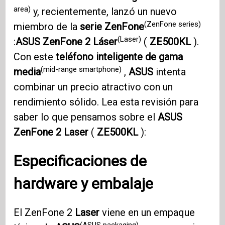
area)
y, recientemente, lanzó un nuevo
(ZenFone series)
miembro de la
serie ZenFone
(Laser)
:
ASUS ZenFone 2
Láser
(
ZE500KL
).
Con este
teléfono inteligente de gama
(mid-range smartphone)
media
,
ASUS
intenta
combinar un precio atractivo con un
rendimiento sólido. Lea esta revisión para
saber lo que pensamos sobre el
ASUS
ZenFone 2
Laser
(
ZE500KL
):
Especificaciones de
hardware y embalaje
El ZenFone 2
Laser
viene en un empaque
(ASUS packaging)