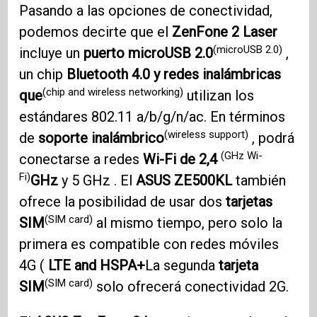
Pasando a las opciones de conectividad,
podemos decirte que el
ZenFone 2
Laser
(microUSB 2.0)
incluye un
puerto microUSB 2.0
,
un chip
Bluetooth 4.0
y redes inalámbricas
(chip and wireless networking)
que
utilizan los
estándares 802.11 a/b/g/n/ac. En términos
(wireless support)
de
soporte inalámbrico
, podrá
(GHz Wi-
conectarse a redes
Wi-Fi de 2,4
Fi)
GHz
y 5 GHz . El
ASUS ZE500KL
también
ofrece la posibilidad de usar dos
tarjetas
(SIM card)
SIM
al mismo tiempo, pero solo la
primera es compatible con redes móviles
4G (
LTE and HSPA+
La segunda
tarjeta
(SIM card)
SIM
solo ofrecerá conectividad 2G.