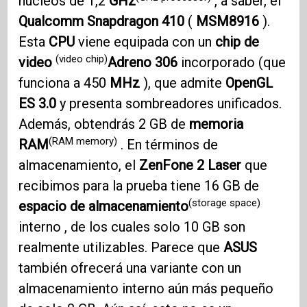
núcleos de 1,2
GHz
, a saber, el
Qualcomm Snapdragon 410
(
MSM8916
).
Esta
CPU
viene equipada con un
chip de
(video chip)
video
Adreno 306
incorporado (que
funciona a 450
MHz
), que admite
OpenGL
ES 3.0
y presenta sombreadores unificados.
Además, obtendrás 2 GB de
memoria
(RAM memory)
RAM
. En términos de
almacenamiento, el
ZenFone 2
Laser
que
recibimos para la prueba tiene 16 GB de
(storage space)
espacio de almacenamiento
interno , de los cuales solo 10 GB son
realmente utilizables. Parece que
ASUS
también ofrecerá una variante con un
almacenamiento interno aún más pequeño