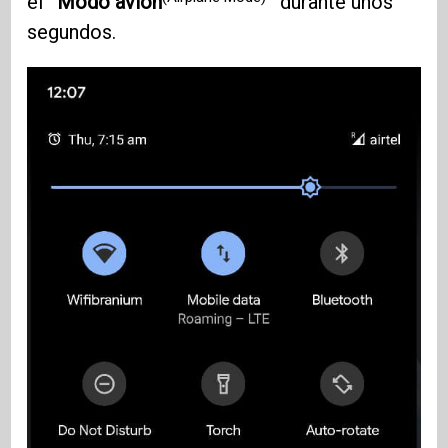
el '
Modo avión
' durante unos
segundos.